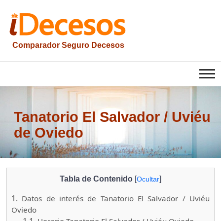
Saltar
al
contenido
Comparador Seguro Decesos
iesquelas
Tanatorio El Salvador / Uviéu
de Oviedo
Tabla de Contenido
[
]
Ocultar
1.
Datos de interés de Tanatorio El Salvador / Uviéu
Oviedo