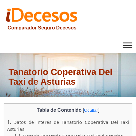
Saltar
al
contenido
Comparador Seguro Decesos
iesquelas
Tanatorio Coperativa Del
Taxi de Asturias
Tabla de Contenido
[
]
Ocultar
1.
Datos de interés de Tanatorio Coperativa Del Taxi
Asturias