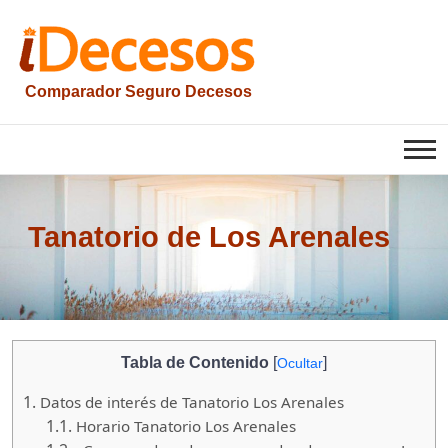
Saltar
al
contenido
Comparador Seguro Decesos
iesquelas
Tanatorio de Los Arenales
Tabla de Contenido
[
]
Ocultar
1.
Datos de interés de Tanatorio Los Arenales
1.1.
Horario Tanatorio Los Arenales