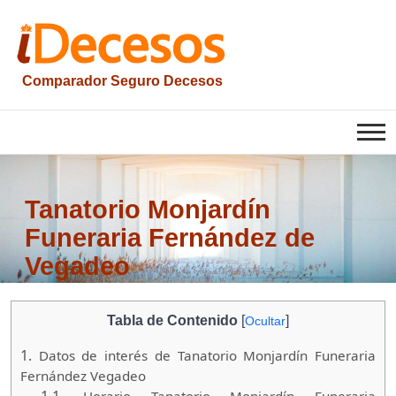
Saltar
al
contenido
Comparador Seguro Decesos
iesquelas
Tanatorio Monjardín
Funeraria Fernández de
Vegadeo
Tabla de Contenido
[
]
Ocultar
1.
Datos de interés de Tanatorio Monjardín Funeraria
Fernández Vegadeo