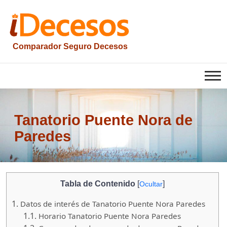
Saltar
al
contenido
Comparador Seguro Decesos
iesquelas
Tanatorio Puente Nora de
Paredes
Tabla de Contenido
[
]
Ocultar
1.
Datos de interés de Tanatorio Puente Nora Paredes
1.1.
Horario Tanatorio Puente Nora Paredes