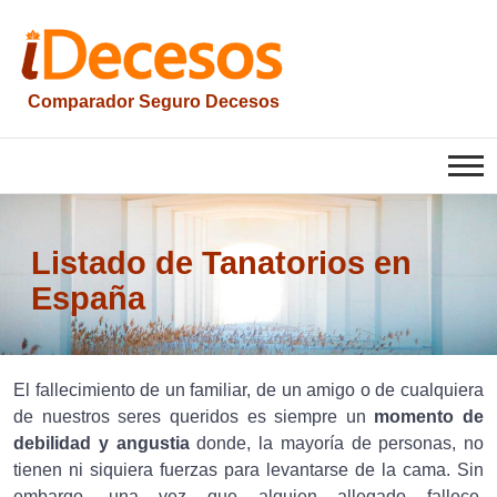
Saltar
al
contenido
Comparador Seguro Decesos
iesquelas
Listado de Tanatorios en
España
El fallecimiento de un familiar, de un amigo o de cualquiera
de nuestros seres queridos es siempre un
momento de
debilidad y angustia
donde, la mayoría de personas, no
tienen ni siquiera fuerzas para levantarse de la cama. Sin
embargo, una vez que alguien allegado fallece,