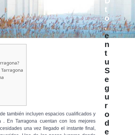
D
t
o
.
e
n
t
u
arragona?
S
 Tarragona
na
e
g
u
r
o
nde también incluyen espacios cualificados y
ía . En Tarragona cuentan con los mejores
d
cesidades una vez llegado el instante final,
e