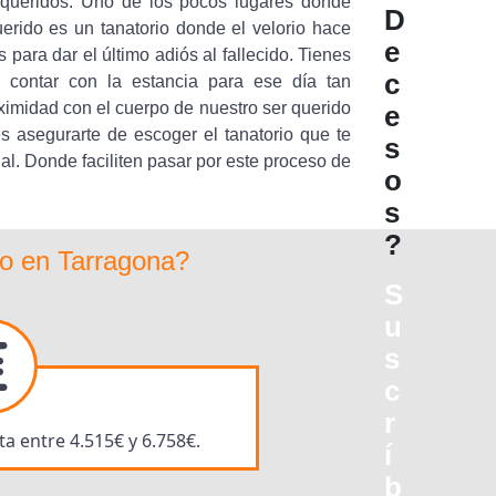
 queridos. Uno de los pocos lugares donde
D
rido es un tanatorio donde el velorio hace
e
ara dar el último adiós al fallecido. Tienes
c
a contar con la estancia para ese día tan
ximidad con el cuerpo de nuestro ser querido
e
s asegurarte de escoger el tanatorio que te
s
l. Donde faciliten pasar por este proceso de
o
s
?
ro en Tarragona?
S
u
s
c
r
a entre 4.515€ y 6.758€.
í
b