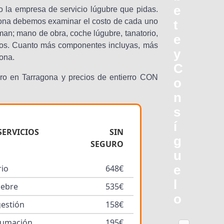
e
o la empresa de servicio lúgubre que pidas.
gona debemos examinar el costo de cada uno
t
man; mano de obra, coche lúgubre, tanatorio,
e
 otros. Cuanto más componentes incluyas, más
y
gona.
C
ro en Tarragona y precios de entierro CON
o
n
s
í
SERVICIOS
SIN
g
SEGURO
u
e
rio
648€
l
nebre
535€
o
gestión
158€
humación
195€