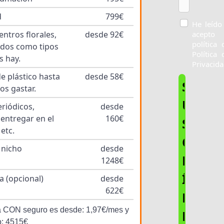
d
799€
He leído
acepto 
entros florales,
desde 92€
política 
iados como tipos
Política 
s hay.
Privacida
e plástico hasta
desde 58€
S
os gastar.
U
riódicos,
desde
entregar en el
160€
S
 etc.
C
 nicho
desde
R
1248€
Í
 (opcional)
desde
622€
B
ona CON seguro es desde: 1,97€/mes y
E
o: 4515€