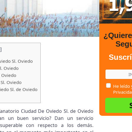
¿Quier
Seg
]
r
Suscrí
viedo Sl. Oviedo
l. Oviedo
 Oviedo
Sl. Oviedo
He leído 
edo Sl. de Oviedo
Privacida
Tanatorio Ciudad De Oviedo Sl. de Oviedo
an un buen servicio? Dan un servicio
nsuperable con respecto a los demás.