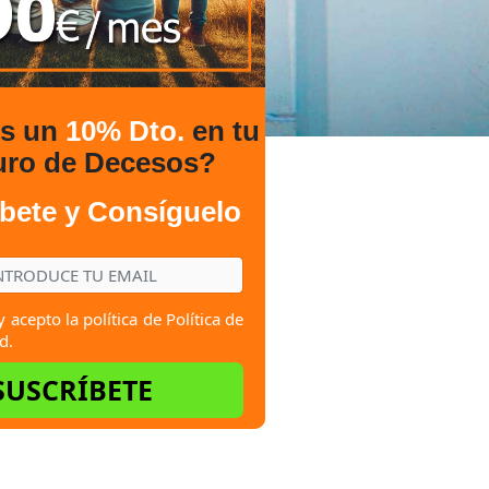
es un
10% Dto.
en tu
uro de Decesos?
bete y Consíguelo
y acepto la política de
Política de
d.
SUSCRÍBETE