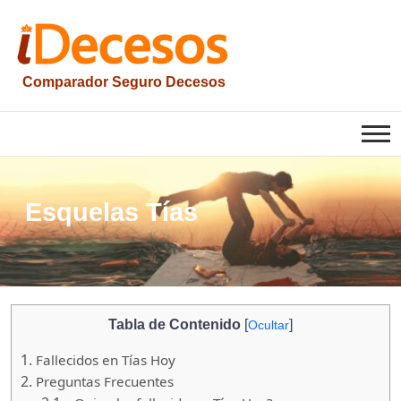
Saltar
al
contenido
Comparador Seguro Decesos
iesquelas
Esquelas Tías
Tabla de Contenido
[
]
Ocultar
1.
Fallecidos en Tías Hoy
2.
Preguntas Frecuentes