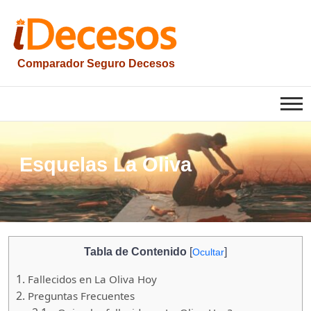
Saltar
al
contenido
Comparador Seguro Decesos
iesquelas
Esquelas La Oliva
Tabla de Contenido
[
]
Ocultar
1.
Fallecidos en La Oliva Hoy
2.
Preguntas Frecuentes