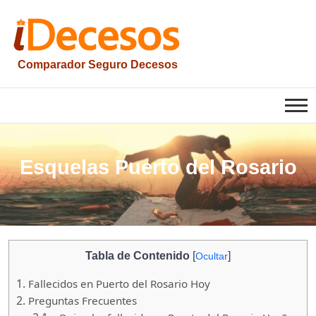
Saltar
al
contenido
Comparador Seguro Decesos
iesquelas
Esquelas Puerto del Rosario
Tabla de Contenido
[
]
Ocultar
1.
Fallecidos en Puerto del Rosario Hoy
2.
Preguntas Frecuentes