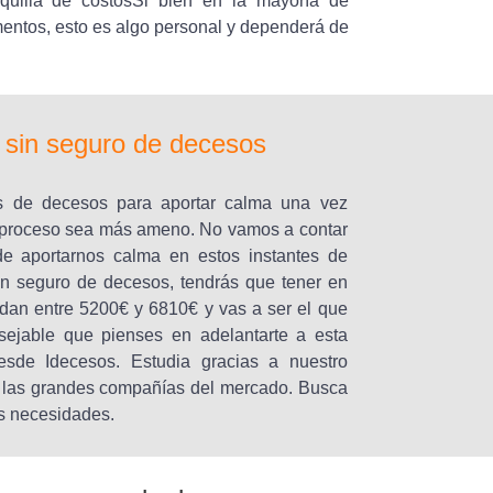
uilla de costosSi bien en la mayoría de
entos, esto es algo personal y dependerá de
l sin seguro de decesos
s de decesos para aportar calma una vez
te proceso sea más ameno. No vamos a contar
de aportarnos calma en estos instantes de
un seguro de decesos, tendrás que tener en
ndan entre 5200€ y 6810€ y vas a ser el que
sejable que pienses en adelantarte a esta
sde Idecesos. Estudia gracias a nuestro
e las grandes compañías del mercado. Busca
us necesidades.