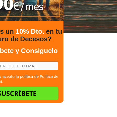
es un
10% Dto.
en tu
uro de Decesos?
bete y Consíguelo
y acepto la política de
Política de
d.
SUSCRÍBETE