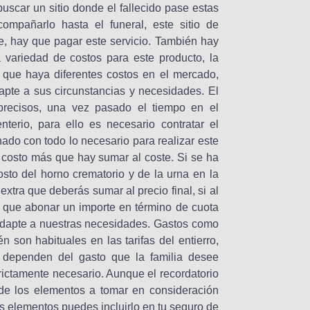
buscar un sitio donde el fallecido pase estas
ompañarlo hasta el funeral, este sitio de
e, hay que pagar este servicio. También hay
variedad de costos para este producto, la
que haya diferentes costos en el mercado,
pte a sus circunstancias y necesidades. El
 precisos, una vez pasado el tiempo en el
nterio, para ello es necesario contratar el
hado con todo lo necesario para realizar este
 costo más que hay sumar al coste. Si se ha
osto del horno crematorio y de la urna en la
extra que deberás sumar al precio final, si al
rá que abonar un importe en término de cuota
 adapte a nuestras necesidades. Gastos como
 son habituales en las tarifas del entierro,
 dependen del gasto que la familia desee
trictamente necesario. Aunque el recordatorio
 de los elementos a tomar en consideración
tos elementos puedes incluirlo en tu seguro de