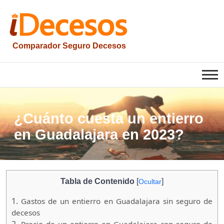
Saltar
al
contenido
Comparador Seguro Decesos
iesquelas
¿Cuánto cuesta un entierro
en Guadalajara en 2023?
Tabla de Contenido
[
]
Ocultar
1.
Gastos de un entierro en Guadalajara sin seguro de
decesos