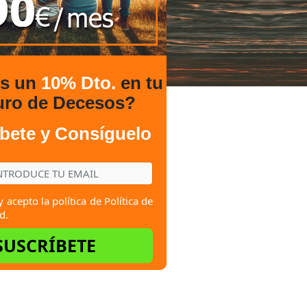
es un
10% Dto.
en tu
uro de Decesos?
bete y Consíguelo
y acepto la política de
Política de
d.
SUSCRÍBETE