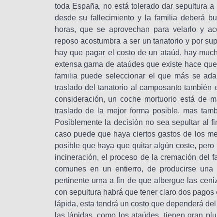
toda España, no está tolerado dar sepultura a
desde su fallecimiento y la familia deberá bu
horas, que se aprovechan para velarlo y aco
reposo acostumbra a ser un tanatorio y por su
hay que pagar el costo de un ataúd, hay much
extensa gama de ataúdes que existe hace que 
familia puede seleccionar el que más se ada
traslado del tanatorio al camposanto también
consideración, un coche mortuorio está de m
traslado de la mejor forma posible, mas tam
Posiblemente la decisión no sea sepultar al fi
caso puede que haya ciertos gastos de los me
posible que haya que quitar algún coste, pero
incineración, el proceso de la cremación del 
comunes en un entierro, de producirse una 
pertinente urna a fin de que albergue las ceniz
con sepultura habrá que tener claro dos pagos e
lápida, esta tendrá un costo que dependerá del
las lápidas, como los ataúdes, tienen gran plu