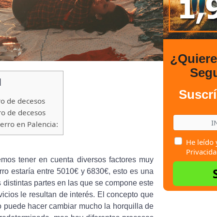
¿Quier
Seg
]
Suscrí
ro de decesos
ro de decesos
rro en Palencia:
He leído 
Privacida
emos tener en cuenta diversos factores muy
rro estaría entre 5010€ y 6830€, esto es una
s distintas partes en las que se compone este
icios le resultan de interés. El concepto que
do puede hacer cambiar mucho la horquilla de