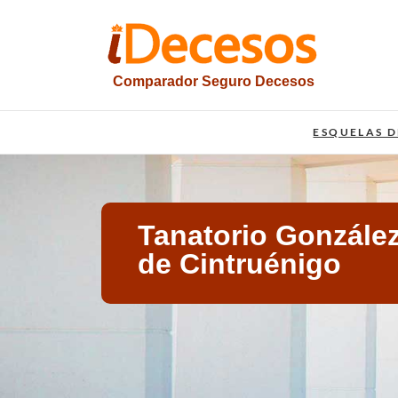
Saltar
al
contenido
Comparador Seguro Decesos
iesquelas
ESQUELAS D
Tanatorio González
de Cintruénigo