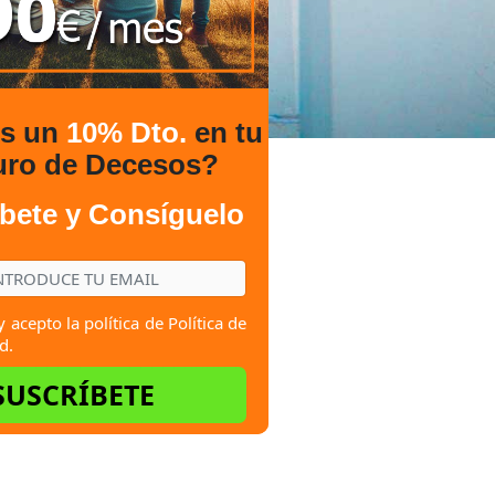
es un
10% Dto.
en tu
uro de Decesos?
bete y Consíguelo
y acepto la política de
Política de
d.
SUSCRÍBETE