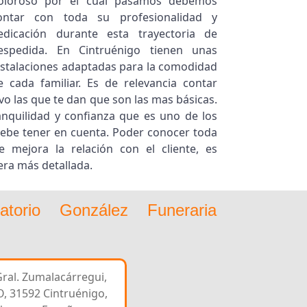
oloroso por el cual pasamos debemos
ontar con toda su profesionalidad y
edicación durante esta trayectoria de
espedida. En Cintruénigo tienen unas
nstalaciones adaptadas para la comodidad
e cada familiar. Es de relevancia contar
lvo las que te dan que son las mas básicas.
anquilidad y confianza que es uno de los
debe tener en cuenta. Poder conocer toda
e mejora la relación con el cliente, es
ra más detallada.
torio González Funeraria
Gral. Zumalacárregui,
O, 31592 Cintruénigo,