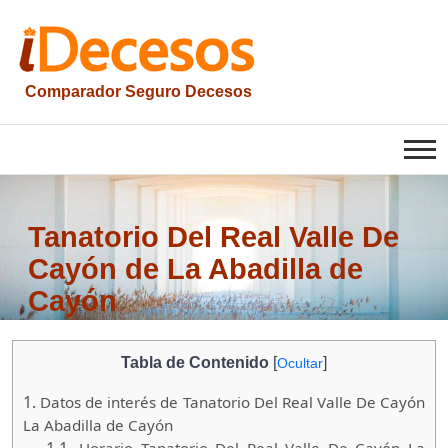
Saltar
al
contenido
Comparador Seguro Decesos
iesquelas
Tanatorio Del Real Valle De
Cayón de La Abadilla de
Cayón
Tabla de Contenido
[
]
Ocultar
1.
Datos de interés de Tanatorio Del Real Valle De Cayón
La Abadilla de Cayón