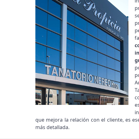
i
p
s
p
p
f
c
i
g
p
p
A
T
c
e
i
que mejora la relación con el cliente, es 
más detallada.