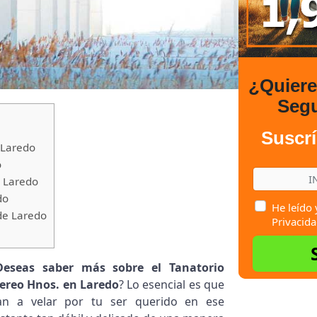
¿Quier
Seg
Suscrí
 Laredo
o
 Laredo
do
He leído 
de Laredo
Privacida
Deseas saber más sobre el Tanatorio
ereo Hnos. en Laredo
? Lo esencial es que
an a velar por tu ser querido en ese