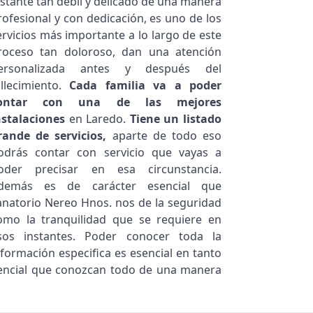
nstante tan débil y delicado de una manera
rofesional y con dedicación, es uno de los
ervicios más importante a lo largo de este
roceso tan doloroso, dan una atención
ersonalizada antes y después del
allecimiento.
Cada familia va a poder
ontar con una de las mejores
nstalaciones
en Laredo.
Tiene un listado
rande de servicios,
aparte de todo eso
odrás contar con servicio que vayas a
oder precisar en esa circunstancia.
demás es de carácter esencial que
anatorio Nereo Hnos. nos de la seguridad
omo la tranquilidad que se requiere en
sos instantes. Poder conocer toda la
nformación especifica es esencial en tanto
esencial que conozcan todo de una manera