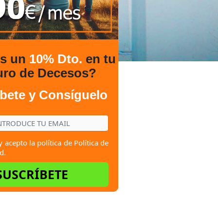
es un
10% Dto.
en tu
uro de Decesos?
bete y Consíguelo
y acepto la política de
Política de
d.
SUSCRÍBETE