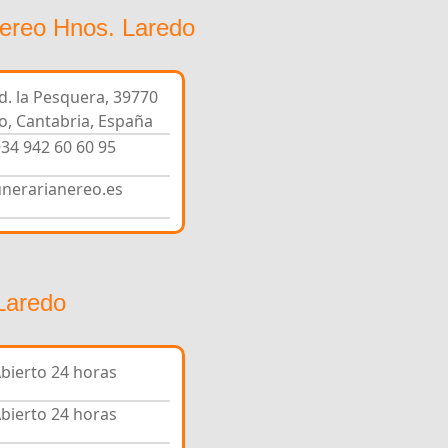
Nereo Hnos. Laredo
nd. la Pesquera, 39770
o, Cantabria, España
34 942 60 60 95
unerarianereo.es
Laredo
bierto 24 horas
bierto 24 horas