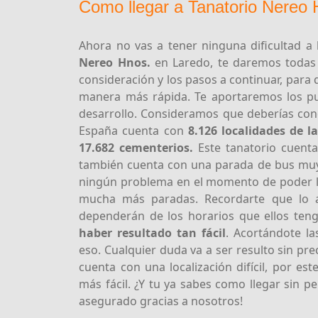
Como llegar a Tanatorio Nereo 
Ahora no vas a tener ninguna dificultad a
Nereo Hnos.
en Laredo, te daremos todas
consideración y los pasos a continuar, para
manera más rápida. Te aportaremos los pu
desarrollo. Consideramos que deberías co
España cuenta con
8.126 localidades de l
17.682 cementerios.
Este tanatorio cuent
también cuenta con una parada de bus muy c
ningún problema en el momento de poder ll
mucha más paradas. Recordarte que lo au
dependerán de los horarios que ellos ten
haber resultado tan fácil
. Acortándote la
eso. Cualquier duda va a ser resulto sin pr
cuenta con una localización difícil, por e
más fácil. ¿Y tu ya sabes como llegar sin p
asegurado gracias a nosotros!