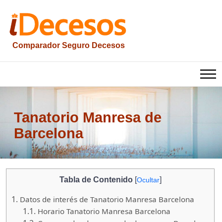
Saltar
al
contenido
Comparador Seguro Decesos
iesquelas
Tanatorio Manresa de
Barcelona
Tabla de Contenido
[
]
Ocultar
1.
Datos de interés de Tanatorio Manresa Barcelona
1.1.
Horario Tanatorio Manresa Barcelona