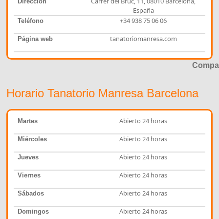
Carrer del Bruc, 11, 08010 Barcelona,
Dirección
España
+34 938 75 06 06
Teléfono
tanatoriomanresa.com
Página web
Compar
Horario Tanatorio Manresa Barcelona
Abierto 24 horas
Martes
Abierto 24 horas
Miércoles
Abierto 24 horas
Jueves
Abierto 24 horas
Viernes
Abierto 24 horas
Sábados
Abierto 24 horas
Domingos