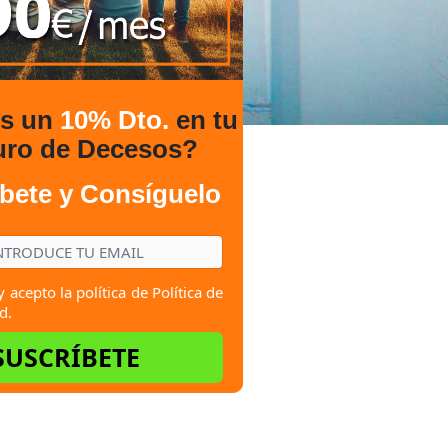
es un
10% Dto.
en tu
uro de Decesos?
bete y Consíguelo
y acepto la política de
Política de
d.
SUSCRÍBETE