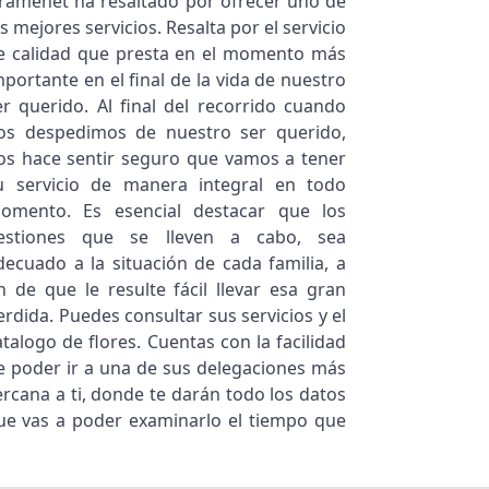
ramenet ha resaltado por ofrecer uno de
os mejores servicios. Resalta por el servicio
e calidad que presta en el momento más
mportante en el final de la vida de nuestro
er querido. Al final del recorrido cuando
os despedimos de nuestro ser querido,
os hace sentir seguro que vamos a tener
u servicio de manera integral en todo
omento. Es esencial destacar que los
estiones que se lleven a cabo, sea
decuado a la situación de cada familia, a
in de que le resulte fácil llevar esa gran
erdida. Puedes consultar sus servicios y el
atalogo de flores. Cuentas con la facilidad
e poder ir a una de sus delegaciones más
ercana a ti, donde te darán todo los datos
ue vas a poder examinarlo el tiempo que