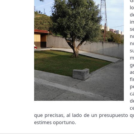
G
l
d
i
s
n
n
s
m
g
a
f
p
c
d
c
que precisas, al lado de un presupuesto q
estimes oportuno.