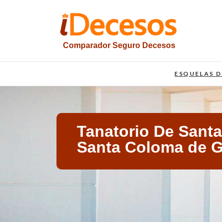
Saltar
al
contenido
Comparador Seguro Decesos
iesquelas
ESQUELAS D
Tanatorio De Sant
Santa Coloma de 