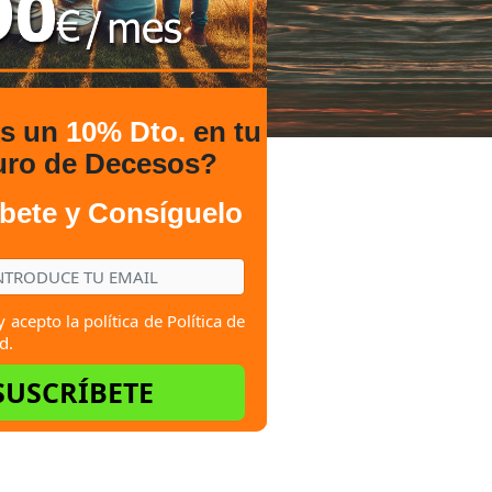
es un
10% Dto.
en tu
uro de Decesos?
bete y Consíguelo
y acepto la política de
Política de
d.
SUSCRÍBETE