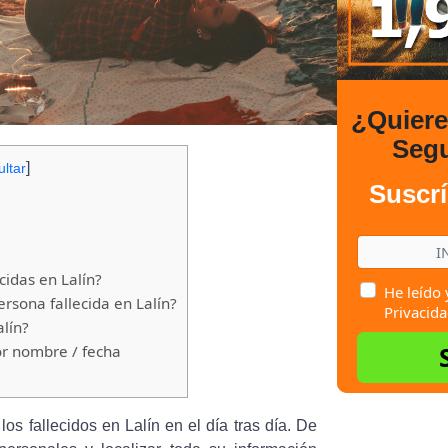
¿Quier
Seg
]
ltar
Suscrí
idas en Lalín?
He leído 
sona fallecida en Lalín?
Privacida
lín?
or nombre / fecha
os fallecidos en Lalín en el día tras día. De