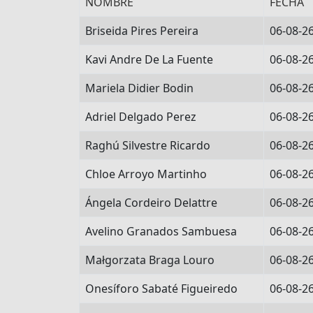
NOMBRE
FECHA
Briseida Pires Pereira
06-08-2
Kavi Andre De La Fuente
06-08-2
Mariela Didier Bodin
06-08-2
Adriel Delgado Perez
06-08-2
Raghú Silvestre Ricardo
06-08-2
Chloe Arroyo Martinho
06-08-2
Ángela Cordeiro Delattre
06-08-2
Avelino Granados Sambuesa
06-08-2
Małgorzata Braga Louro
06-08-2
Onesíforo Sabaté Figueiredo
06-08-2