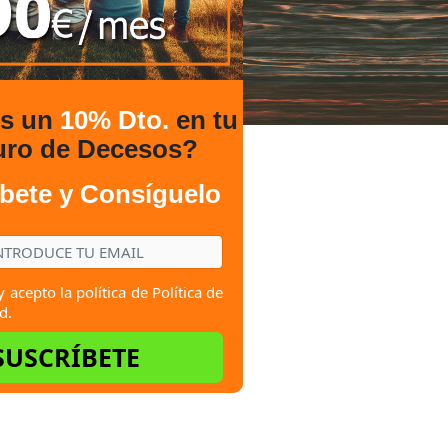
es un
10% Dto.
en tu
uro de Decesos?
bete y Consíguelo
y acepto la política de
Política de
d.
SUSCRÍBETE