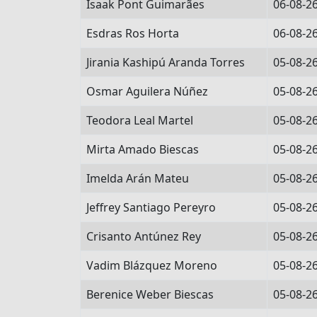
Isaak Pont Guimarães
06-08-2
Esdras Ros Horta
06-08-2
Jirania Kashipú Aranda Torres
05-08-2
Osmar Aguilera Núñez
05-08-2
Teodora Leal Martel
05-08-2
Mirta Amado Biescas
05-08-2
Imelda Arán Mateu
05-08-2
Jeffrey Santiago Pereyro
05-08-2
Crisanto Antúnez Rey
05-08-2
Vadim Blázquez Moreno
05-08-2
Berenice Weber Biescas
05-08-2