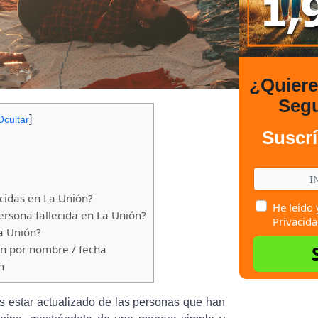
¿Quier
Seg
]
Ocultar
Suscrí
cidas en La Unión?
He leído 
rsona fallecida en La Unión?
Privacida
a Unión?
ón por nombre / fecha
n
s estar actualizado de las personas que han