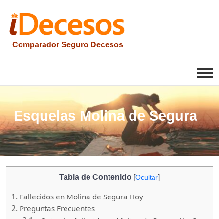
Saltar
al
contenido
Comparador Seguro Decesos
iesquelas
Esquelas Molina de Segura
Tabla de Contenido
[
]
Ocultar
1.
Fallecidos en Molina de Segura Hoy
2.
Preguntas Frecuentes