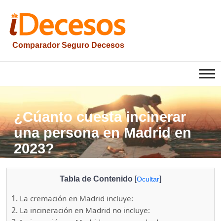
Saltar
al
contenido
Comparador Seguro Decesos
iesquelas
¿Cúanto cuesta incinerar
una persona en Madrid en
2023?
Tabla de Contenido
[
]
Ocultar
1.
La cremación en Madrid incluye:
2.
La incineración en Madrid no incluye: