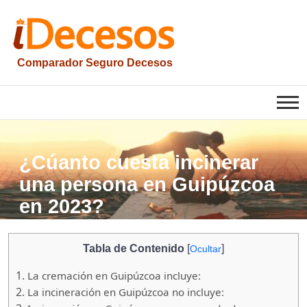
Saltar
al
contenido
Comparador Seguro Decesos
iesquelas
¿Cúanto cuesta incinerar
una persona en Guipúzcoa
en 2023?
Tabla de Contenido
[
]
Ocultar
1.
La cremación en Guipúzcoa incluye:
2.
La incineración en Guipúzcoa no incluye: