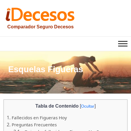
Saltar
al
contenido
Comparador Seguro Decesos
iesquelas
Esquelas Figueras
Tabla de Contenido
[
]
Ocultar
1.
Fallecidos en Figueras Hoy
2.
Preguntas Frecuentes