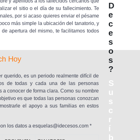
re y apellidos a los fallecidos cercanos que
D
izar el sitio o el día de su fallecimiento. Te
e
onales, por si acaso quieres enviar el pésame
c
poco más simple la ubicación del tanatorio, y
 de apertura del mismo, te facilitamos todos
e
s
o
ch Hoy
s
?
er querido, es un periodo realmente difícil de
S
licos de todas y cada una de las personas
u
os a conocer de forma clara. Como su nombre
ro objetivo es que todas las personas conozcan
s
mostrarle el apoyo a sus familias en estos
c
r
 con los datos a esquelas@idecesos.com *
í
b