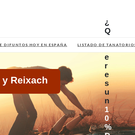
¿
Q
u
E DIFUNTOS HOY EN ESPAÑA
LISTADO DE TANATORIO
i
e
r
e
 y Reixach
s
u
n
1
0
%