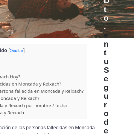
D
t
o
.
e
n
ido
[
]
Ocultar
t
u
S
xach Hoy?
e
cidas en Moncada y Reixach?
g
rsona fallecida en Moncada y Reixach?
u
oncada y Reixach?
r
a y Reixach por nombre / fecha
o
a y Reixach
d
ación de las personas fallecidas en Moncada
e