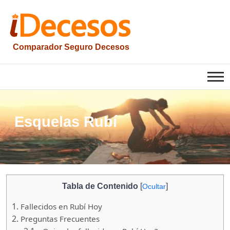
Saltar
al
contenido
Comparador Seguro Decesos
iesquelas
Esquelas Rubí
Tabla de Contenido
[
]
Ocultar
1.
Fallecidos en Rubí Hoy
2.
Preguntas Frecuentes