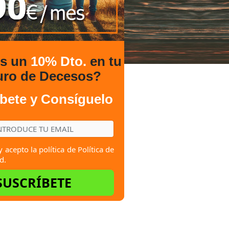
es un
10% Dto.
en tu
uro de Decesos?
bete y Consíguelo
y acepto la política de
Política de
d.
SUSCRÍBETE