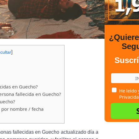
¿Quier
Seg
]
cultar
Suscrí
cidas en Guecho?
He leído 
rsona fallecida en Guecho?
Privacida
Guecho?
 por nombre / fecha
sonas fallecidas en Guecho actualizado día a