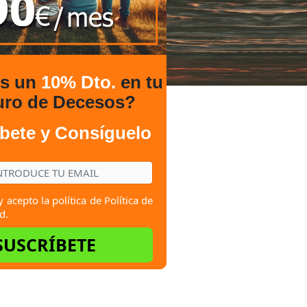
es un
10% Dto.
en tu
uro de Decesos?
bete y Consíguelo
y acepto la política de
Política de
d.
SUSCRÍBETE