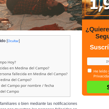
¿Quier
Seg
ido
[
]
Ocultar
Suscrí
ampo Hoy?
ecidas en Medina del Campo?
He leído 
ersona fallecida en Medina del Campo?
Privacida
Medina del Campo?
a del Campo por nombre / fecha
a del Campo
 familiares o bien mediante las notificaciones