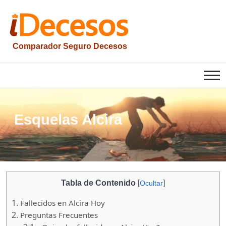
Saltar
al
contenido
Comparador Seguro Decesos
iesquelas
Esquelas Alcira
Tabla de Contenido
[
]
Ocultar
1.
Fallecidos en Alcira Hoy
2.
Preguntas Frecuentes