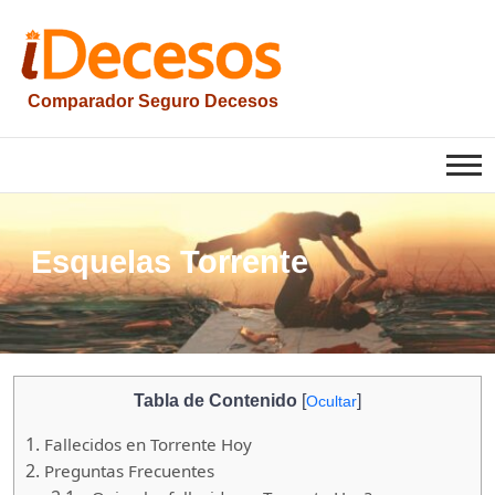
Saltar
al
contenido
Comparador Seguro Decesos
iesquelas
Esquelas Torrente
Tabla de Contenido
[
]
Ocultar
1.
Fallecidos en Torrente Hoy
2.
Preguntas Frecuentes