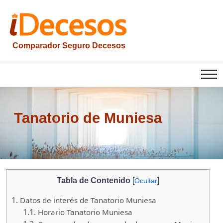
Saltar
al
contenido
Comparador Seguro Decesos
iesquelas
Tanatorio de Muniesa
Tabla de Contenido
[
]
Ocultar
1.
Datos de interés de Tanatorio Muniesa
1.1.
Horario Tanatorio Muniesa