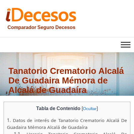
Saltar
al
contenido
Comparador Seguro Decesos
iesquelas
Tanatorio Crematorio Alcalá
De Guadaira Mémora de
Alcalá de Guadaíra
Tabla de Contenido
[
]
Ocultar
1.
Datos de interés de Tanatorio Crematorio Alcalá De
Guadaira Mémora Alcalá de Guadaíra