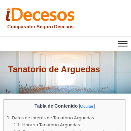
Saltar
al
contenido
Comparador Seguro Decesos
iesquelas
Tanatorio de Arguedas
Tabla de Contenido
[
]
Ocultar
1.
Datos de interés de Tanatorio Arguedas
1.1.
Horario Tanatorio Arguedas