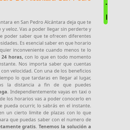
T
E
antara en San Pedro Alcántara deja que te
y veloz. Vas a poder llegar sin perderte y
te poder saber que te ofrecen diferentes
esidades. Es esencial saber en que horario
lquier inconveniente cuando menos te lo
e 24 horas,
con lo que en todo momento
instante. Nos importa saber que cuentas
 con velocidad. Con una de los beneficios
empo lo que tardaras en llegar al lugar,
emos la distancia a fin de que puedes
enga
. Independientemente vayas en taxi o
n de los horarios vas a poder conocerlo en
 pueda ocurrir, lo sabrás en el instante.
nen un cierto limite de plazas con lo que
 para que puedas saber con el numero de
etamente gratis
.
Tenemos la solución a