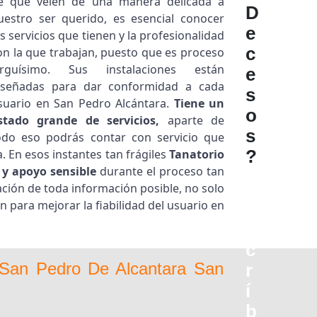
e que velen de una manera delicada a
D
uestro ser querido, es esencial conocer
e
os servicios que tienen y la profesionalidad
c
on la que trabajan, puesto que es proceso
arguísimo. Sus instalaciones están
e
iseñadas para dar conformidad a cada
s
suario en San Pedro Alcántara.
Tiene un
o
istado grande de servicios,
aparte de
s
odo eso podrás contar con servicio que
?
. En esos instantes tan frágiles
Tanatorio
 y apoyo sensible
durante el proceso tan
S
tación de toda información posible, no solo
n para mejorar la fiabilidad del usuario en
u
s
c
o San Pedro De Alcantara San
r
í
b