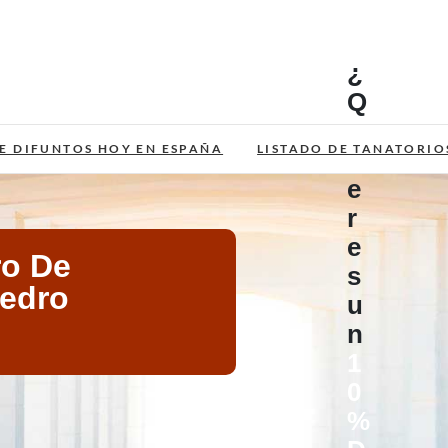
¿
Q
u
E DIFUNTOS HOY EN ESPAÑA
LISTADO DE TANATORIO
i
e
r
e
ro De
s
Pedro
u
n
1
0
%