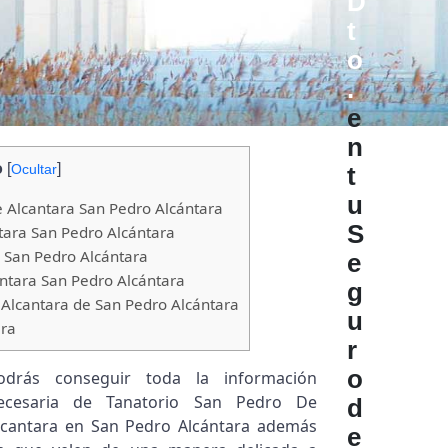
D
t
o
.
e
n
o
[
]
Ocultar
t
u
e Alcantara San Pedro Alcántara
S
tara San Pedro Alcántara
San Pedro Alcántara
e
ntara San Pedro Alcántara
g
Alcantara de San Pedro Alcántara
u
ara
r
o
odrás conseguir toda la información
ecesaria de Tanatorio San Pedro De
d
lcantara en San Pedro Alcántara además
e