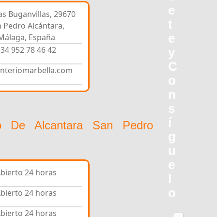
e
las Buganvillas, 29670
t
 Pedro Alcántara,
e
Málaga, España
34 952 78 46 42
y
C
nteriomarbella.com
o
n
s
í
ro De Alcantara San Pedro
g
u
e
bierto 24 horas
l
o
bierto 24 horas
bierto 24 horas