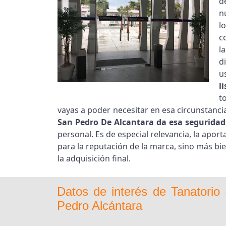
d
n
l
c
l
d
u
l
t
vayas a poder necesitar en esa circunstancia
San Pedro De Alcantara da esa seguridad
personal. Es de especial relevancia, la apor
para la reputación de la marca, sino más bie
la adquisición final.
Datos de interés de Tanatori
Pedro Alcántara