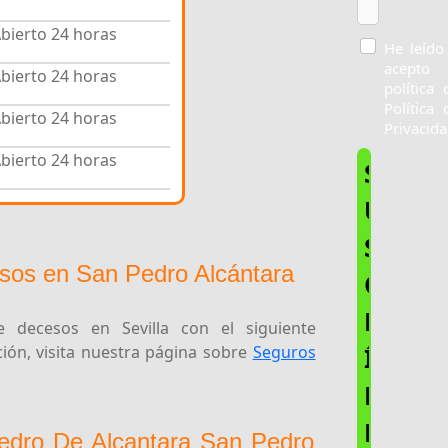
bierto 24 horas
He leído
acepto 
bierto 24 horas
política 
Política 
bierto 24 horas
Privacida
bierto 24 horas
S
U
S
sos en San Pedro Alcántara
C
R
 decesos en Sevilla con el siguiente
Í
ón, visita nuestra página sobre
Seguros
B
E
Pedro De Alcantara San Pedro