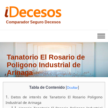
Saltar
al
contenido
Comparador Seguro Decesos
iesquelas
Tanatorio El Rosario de
Poligono Industrial de
Arinaga
Tabla de Contenido
[
]
Ocultar
1.
Datos de interés de Tanatorio El Rosario Poligono
Industrial de Arinaga