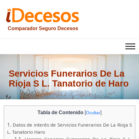
Saltar
al
contenido
Comparador Seguro Decesos
iesquelas
Servicios Funerarios De La
Rioja S L. Tanatorio de Haro
Tabla de Contenido
[
]
Ocultar
1.
Datos de interés de Servicios Funerarios De La Rioja S
L. Tanatorio Haro