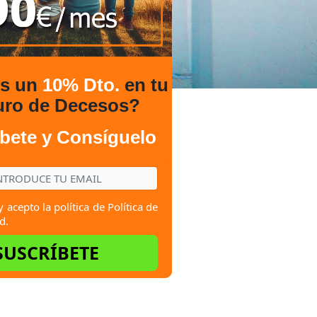
es un
10% Dto.
en tu
uro de Decesos?
bete y Consíguelo
y acepto la política de
Política de
d.
SUSCRÍBETE