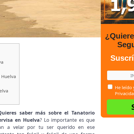
¿Quier
Seg
Suscrí
va
 Huelva
He leído 
elva
Privacida
Quieres saber más sobre el Tanatorio
ervisa en Huelva
? Lo importante es que
an a velar por tu ser querido en ese