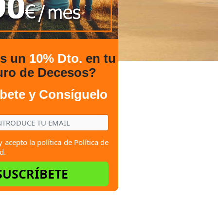
es un
10% Dto.
en tu
uro de Decesos?
bete y Consíguelo
y acepto la política de
Política de
d.
SUSCRÍBETE