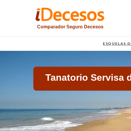
Saltar
al
contenido
Comparador Seguro Decesos
iesquelas
ESQUELAS D
Tanatorio Servisa 