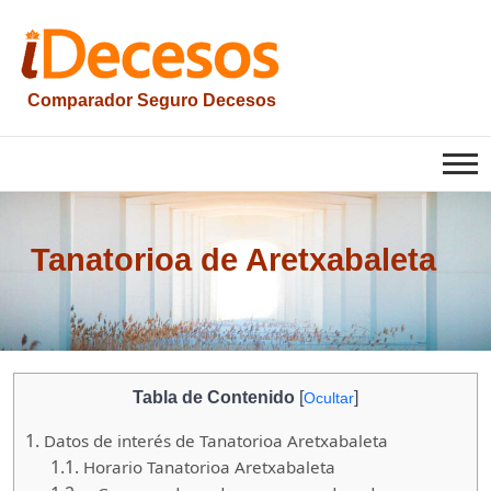
Saltar
al
contenido
Comparador Seguro Decesos
iesquelas
Tanatorioa de Aretxabaleta
Tabla de Contenido
[
]
Ocultar
1.
Datos de interés de Tanatorioa Aretxabaleta
1.1.
Horario Tanatorioa Aretxabaleta