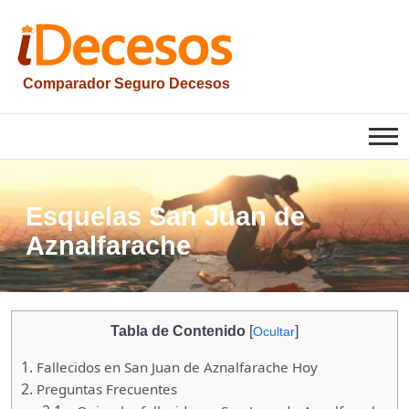
Saltar
al
contenido
Comparador Seguro Decesos
iesquelas
Esquelas San Juan de
Aznalfarache
Tabla de Contenido
[
]
Ocultar
1.
Fallecidos en San Juan de Aznalfarache Hoy
2.
Preguntas Frecuentes