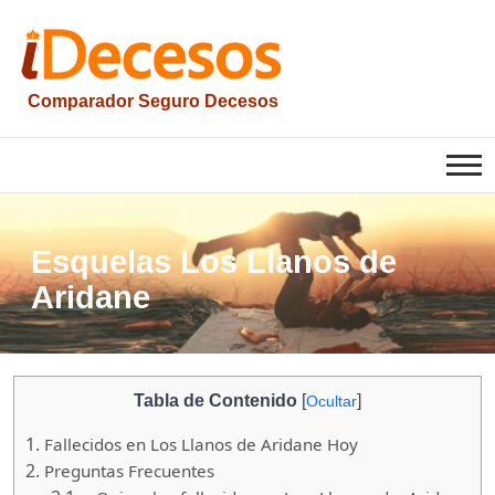
Saltar
al
contenido
Comparador Seguro Decesos
iesquelas
Esquelas Los Llanos de
Aridane
Tabla de Contenido
[
]
Ocultar
1.
Fallecidos en Los Llanos de Aridane Hoy
2.
Preguntas Frecuentes