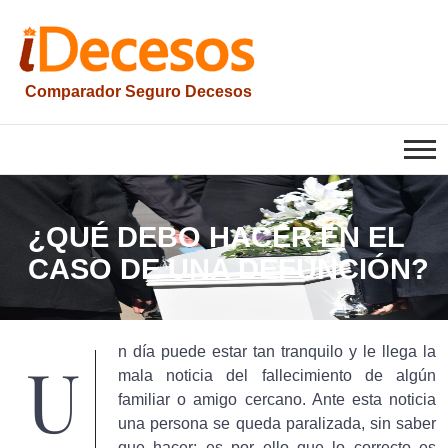
Saltar
al
contenido
Comparador Seguro Decesos
iesquelas
¿QUÉ DEBO HACER EN EL
CASO DE UNA DEFUNCIÓN?
n día puede estar tan tranquilo y le llega la
U
mala noticia del fallecimiento de algún
familiar o amigo cercano. Ante esta noticia
una persona se queda paralizada, sin saber
que hacer; es por ello que lo correcto es