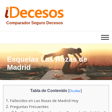
Saltar
al
contenido
Comparador Seguro Decesos
iesquelas
Esquelas Las Rozas de
Madrid
Tabla de Contenido
[
]
Ocultar
1.
Fallecidos en Las Rozas de Madrid Hoy
2.
Preguntas Frecuentes