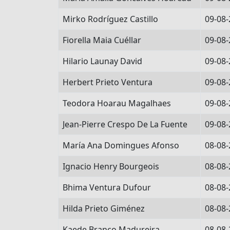
Mirko Rodríguez Castillo
09-08-
Fiorella Maia Cuéllar
09-08-
Hilario Launay David
09-08-
Herbert Prieto Ventura
09-08-
Teodora Hoarau Magalhaes
09-08-
Jean-Pierre Crespo De La Fuente
09-08-
María Ana Domingues Afonso
08-08-
Ignacio Henry Bourgeois
08-08-
Bhima Ventura Dufour
08-08-
Hilda Prieto Giménez
08-08-
Kaede Branco Madureira
08-08-