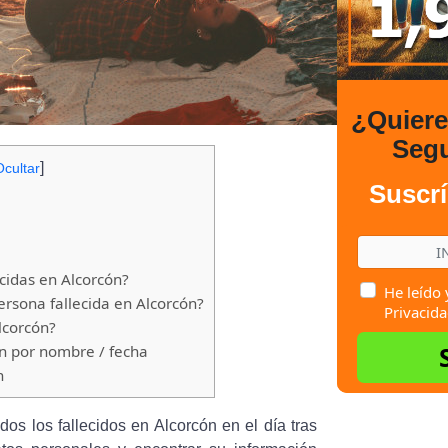
¿Quier
Seg
]
Ocultar
Suscrí
cidas en Alcorcón?
He leído 
rsona fallecida en Alcorcón?
Privacida
lcorcón?
ón por nombre / fecha
n
os los fallecidos en Alcorcón en el día tras