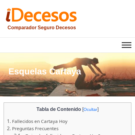
Saltar
al
contenido
Comparador Seguro Decesos
iesquelas
Esquelas Cartaya
Tabla de Contenido
[
]
Ocultar
1.
Fallecidos en Cartaya Hoy
2.
Preguntas Frecuentes