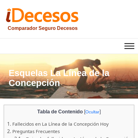
Saltar
al
contenido
Comparador Seguro Decesos
iesquelas
Esquelas La Línea de la
Concepción
Tabla de Contenido
[
]
Ocultar
1.
Fallecidos en La Línea de la Concepción Hoy
2.
Preguntas Frecuentes