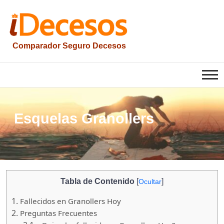
Saltar
al
contenido
Comparador Seguro Decesos
iesquelas
Esquelas Granollers
Tabla de Contenido
[
]
Ocultar
1.
Fallecidos en Granollers Hoy
2.
Preguntas Frecuentes