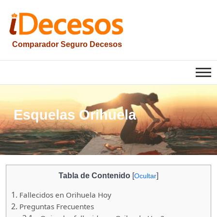
Saltar
al
contenido
Comparador Seguro Decesos
iesquelas
Esquelas Orihuela
Tabla de Contenido
[
]
Ocultar
1.
Fallecidos en Orihuela Hoy
2.
Preguntas Frecuentes