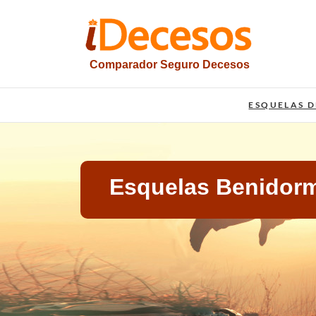
Saltar
al
contenido
Comparador Seguro Decesos
iesquelas
ESQUELAS D
Esquelas Benidor