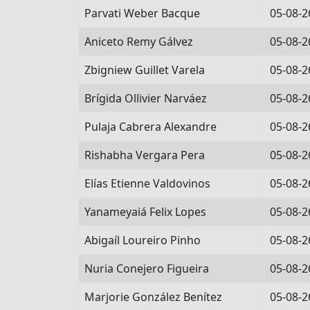
Parvati Weber Bacque
05-08-2
Aniceto Remy Gálvez
05-08-2
Zbigniew Guillet Varela
05-08-2
Brígida Ollivier Narváez
05-08-2
Pulaja Cabrera Alexandre
05-08-2
Rishabha Vergara Pera
05-08-2
Elías Etienne Valdovinos
05-08-2
Yanameyaiá Felix Lopes
05-08-2
Abigaíl Loureiro Pinho
05-08-2
Nuria Conejero Figueira
05-08-2
Marjorie González Benítez
05-08-2