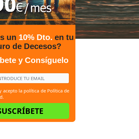
es un
10% Dto.
en tu
uro de Decesos?
bete y Consíguelo
y acepto la política de
Política de
d.
SUSCRÍBETE