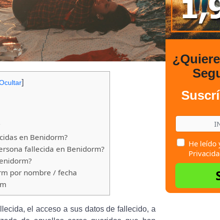
¿Quier
Seg
]
Ocultar
Suscrí
?
ecidas en Benidorm?
He leído 
rsona fallecida en Benidorm?
Privacida
Benidorm?
rm por nombre / fecha
rm
llecida, el acceso a sus datos de fallecido, a